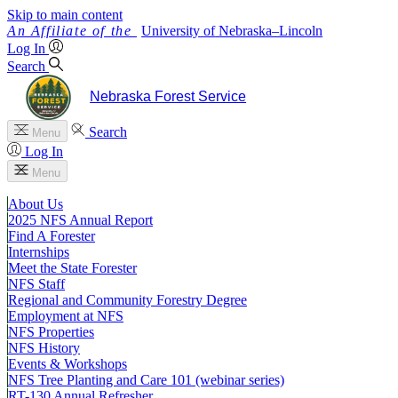
Skip to main content
University
of
Nebraska–Lincoln
Log In
Search
Nebraska Forest Service
Search
Menu
Log In
Menu
About Us
2025 NFS Annual Report
Find A Forester
Internships
Meet the State Forester
NFS Staff
Regional and Community Forestry Degree
Employment at NFS
NFS Properties
NFS History
Events & Workshops
NFS Tree Planting and Care 101 (webinar series)
RT-130 Annual Refresher