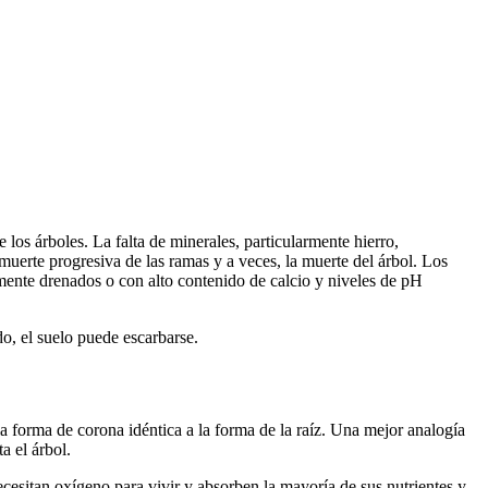
los árboles. La falta de minerales, particularmente hierro,
uerte progresiva de las ramas y a veces, la muerte del árbol. Los
ente drenados o con alto contenido de calcio y niveles de pH
do, el suelo puede escarbarse.
a forma de corona idéntica a la forma de la raíz. Una mejor analogía
a el árbol.
ecesitan oxígeno para vivir y absorben la mayoría de sus nutrientes y