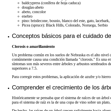
baldcypress (conífera de hoja caduca)
douglas-abeto
abeto, concolor
enebro
pino: bristlecone, bosnio, blanco del este, gato, lacebar
Picea (spruce): Black Hills, Colorado, Noruega, Serbio
Conceptos básicos para el cuidado de
Clorosis o amarillamiento
Un problema común en los suelos de Nebraska es el alto nivel de 
comúnmente causa una condición llamada "clorosis." Es una enfe
síntomas son más severos entre árboles y arbustos sembrados d
superiores a 7.5.
Para corregir estos problemas, la aplicación de azufre y/o hierr
Comprender el crecimiento de los árb
Históricamente se pensaba que el sistema de raíces de un árbol 
para el sistema de raíz es la de una copa de vino sobre un plato, 
De hecho, las raíces de un árbol crecen radialmente hacia afuera