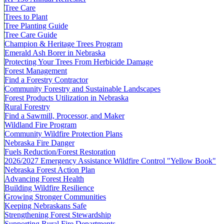
Tree Care
Trees to Plant
Tree Planting Guide
Tree Care Guide
Champion & Heritage Trees Program
Emerald Ash Borer in Nebraska
Protecting Your Trees From Herbicide Damage
Forest Management
Find a Forestry Contractor
Community Forestry and Sustainable Landscapes
Forest Products Utilization in Nebraska
Rural Forestry
Find a Sawmill, Processor, and Maker
Wildland Fire Program
Community Wildfire Protection Plans
Nebraska Fire Danger
Fuels Reduction/Forest Restoration
2026/2027 Emergency Assistance Wildfire Control "Yellow Book"
Nebraska Forest Action Plan
Advancing Forest Health
Building Wildfire Resilience
Growing Stronger Communities
Keeping Nebraskans Safe
Strengthening Forest Stewardship
Supporting Rural Fire Departments