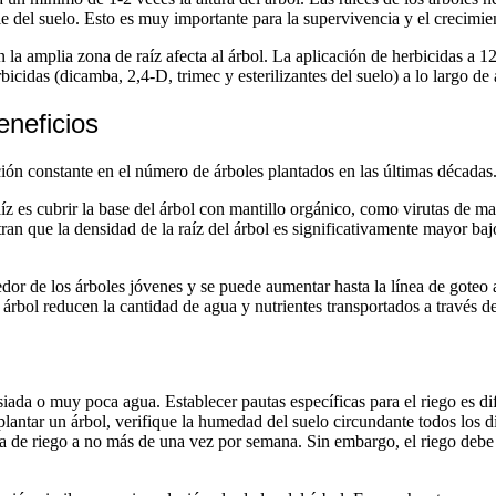
ie del suelo. Esto es muy importante para la supervivencia y el crecimien
la amplia zona de raíz afecta al árbol. La aplicación de herbicidas a 
icidas (dicamba, 2,4-D, trimec y esterilizantes del suelo) a lo largo de 
eneficios
n constante en el número de árboles plantados en las últimas décadas
aíz es cubrir la base del árbol con mantillo orgánico, como virutas de m
n que la densidad de la raíz del árbol es significativamente mayor baj
or de los árboles jóvenes y se puede aumentar hasta la línea de goteo 
l árbol reducen la cantidad de agua y nutrientes transportados a través de
ada o muy poca agua. Establecer pautas específicas para el riego es difí
antar un árbol, verifique la humedad del suelo circundante todos los día
ia de riego a no más de una vez por semana. Sin embargo, el riego deb