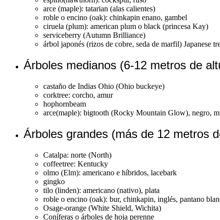
arce (maple): tatarian (alas calientes)
roble o encino (oak): chinkapin enano, gambel
ciruela (plum): american plum o black (princesa Kay)
serviceberry (Autumn Brilliance)
árbol japonés (rizos de cobre, seda de marfil) Japanese tr
Árboles medianos (6-12 metros de alt
castaño de Indias Ohio (Ohio buckeye)
corktree: corcho, amur
hophornbeam
arce(maple): bigtooth (Rocky Mountain Glow), negro, mi
Árboles grandes (más de 12 metros de
Catalpa: norte (North)
coffeetree: Kentucky
olmo (Elm): americano e híbridos, lacebark
gingko
tilo (linden): americano (nativo), plata
roble o encino (oak): bur, chinkapin, inglés, pantano blan
Osage-orange (White Shield, Wichita)
Coníferas o árboles de hoja perenne