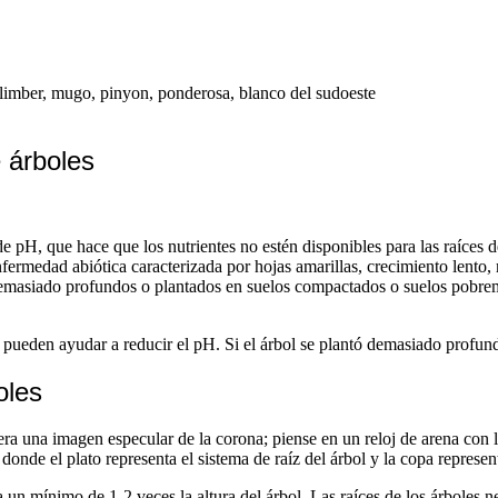
k, limber, mugo, pinyon, ponderosa, blanco del sudoeste
 árboles
pH, que hace que los nutrientes no estén disponibles para las raíces de 
rmedad abiótica caracterizada por hojas amarillas, crecimiento lento, m
emasiado profundos o plantados en suelos compactados o suelos pobrem
o pueden ayudar a reducir el pH. Si el árbol se plantó demasiado profun
oles
era una imagen especular de la corona; piense en un reloj de arena con l
donde el plato representa el sistema de raíz del árbol y la copa represent
 un mínimo de 1-2 veces la altura del árbol. Las raíces de los árboles n